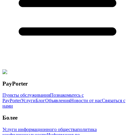
PayPorter
Пункты обслуживания
Познакомьтесь с
PayPorter
Услуги
Блог
Объявления
Новости от нас
Связаться с
нами
Более
Услуги информационного общества
политика
конфиденциальности
Информация по