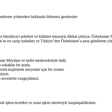
gönderme yöntemleri hakkında bilmeniz gerekenler
i büyüleyici şehirleri ve kültürel mirasıyla dikkat çekiyor. Özbekistan
istan’ın en cazip noktaları ve Türkiye’den Özbekistan’a para gönderme y
stan Meydanı ve tarihi medreseleriyle ünlü.
 sokaklar bir arada.
erini keşfetmek isteyenler için bir cennet.
müzesi.
a severlerin vazgeçilmezi.
k işlem ücretleri ve uzun işlem süreleriyle karşılaşabilirsiniz.