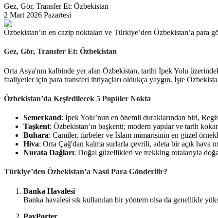
Gez, Gör, Transfer Et: Özbekistan
2 Mart 2026 Pazartesi
Özbekistan’ın en cazip noktaları ve Türkiye’den Özbekistan’a para 
Gez, Gör, Transfer Et: Özbekistan
Orta Asya'nın kalbinde yer alan Özbekistan, tarihi İpek Yolu üzerindek
faaliyetler için para transferi ihtiyaçları oldukça yaygın. İşte Özbek
Özbekistan’da Keşfedilecek 5 Popüler Nokta
Semerkand
: İpek Yolu’nun en önemli duraklarından biri, Regi
Taşkent
: Özbekistan’ın başkenti; modern yapılar ve tarih kokan
Buhara
: Camiler, türbeler ve İslam mimarisinin en güzel örnekl
Hiva
: Orta Çağ'dan kalma surlarla çevrili, adeta bir açık hava 
Nurata Dağları
: Doğal güzellikleri ve trekking rotalarıyla doğ
Türkiye’den Özbekistan’a Nasıl Para Gönderilir?
Banka Havalesi
Banka havalesi sık kullanılan bir yöntem olsa da genellikle yükse
PayPorter