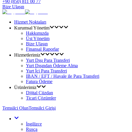
+90 (850) 811 00 77
Bize Ulaşın
Hizmet Noktaları
Kurumsal Yönetim
Hakkımızda
Üst Yönetim
Bize Ulaşın
Finansal Raporlar
Hizmetlerimiz
Yurt Dışı Para Transferi
Yurt Dışından Ödeme Alma
Yurt İçi Para Transferi
IBAN / EFT / Havale ile Para Transferi
Fatura Ödeme
Ürünlerimiz
Dijital Cüzdan
Ticari Çözümler
Temsilci Olun
Temsilci Girişi
İngilizce
Rusça