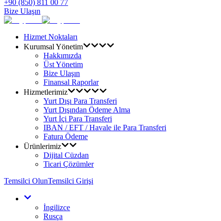
+90 (850) 811 00 77
Bize Ulaşın
Hizmet Noktaları
Kurumsal Yönetim
Hakkımızda
Üst Yönetim
Bize Ulaşın
Finansal Raporlar
Hizmetlerimiz
Yurt Dışı Para Transferi
Yurt Dışından Ödeme Alma
Yurt İçi Para Transferi
IBAN / EFT / Havale ile Para Transferi
Fatura Ödeme
Ürünlerimiz
Dijital Cüzdan
Ticari Çözümler
Temsilci Olun
Temsilci Girişi
İngilizce
Rusça