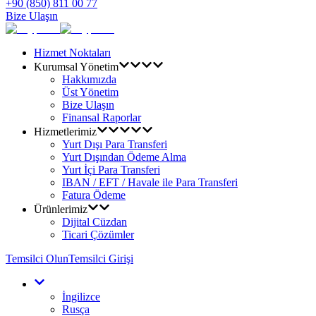
+90 (850) 811 00 77
Bize Ulaşın
Hizmet Noktaları
Kurumsal Yönetim
Hakkımızda
Üst Yönetim
Bize Ulaşın
Finansal Raporlar
Hizmetlerimiz
Yurt Dışı Para Transferi
Yurt Dışından Ödeme Alma
Yurt İçi Para Transferi
IBAN / EFT / Havale ile Para Transferi
Fatura Ödeme
Ürünlerimiz
Dijital Cüzdan
Ticari Çözümler
Temsilci Olun
Temsilci Girişi
İngilizce
Rusça