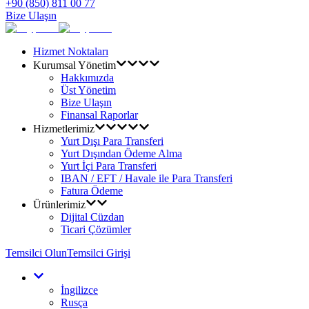
+90 (850) 811 00 77
Bize Ulaşın
Hizmet Noktaları
Kurumsal Yönetim
Hakkımızda
Üst Yönetim
Bize Ulaşın
Finansal Raporlar
Hizmetlerimiz
Yurt Dışı Para Transferi
Yurt Dışından Ödeme Alma
Yurt İçi Para Transferi
IBAN / EFT / Havale ile Para Transferi
Fatura Ödeme
Ürünlerimiz
Dijital Cüzdan
Ticari Çözümler
Temsilci Olun
Temsilci Girişi
İngilizce
Rusça