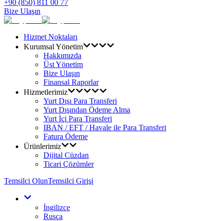
+90 (850) 811 00 77
Bize Ulaşın
Hizmet Noktaları
Kurumsal Yönetim
Hakkımızda
Üst Yönetim
Bize Ulaşın
Finansal Raporlar
Hizmetlerimiz
Yurt Dışı Para Transferi
Yurt Dışından Ödeme Alma
Yurt İçi Para Transferi
IBAN / EFT / Havale ile Para Transferi
Fatura Ödeme
Ürünlerimiz
Dijital Cüzdan
Ticari Çözümler
Temsilci Olun
Temsilci Girişi
İngilizce
Rusça