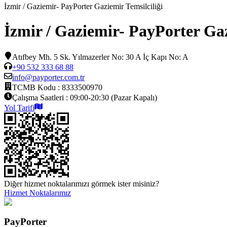
İzmir / Gaziemir- PayPorter Gaziemir Temsilciliği
İzmir / Gaziemir- PayPorter Gaz
Atıfbey Mh. 5 Sk. Yılmazerler No: 30 A İç Kapı No: A
+90 532 333 68 88
info@payporter.com.tr
TCMB Kodu :
8333500970
Çalışma Saatleri :
09:00-20:30 (Pazar Kapalı)
Yol Tarifi
Diğer hizmet noktalarımızı görmek ister misiniz?
Hizmet Noktalarımız
PayPorter