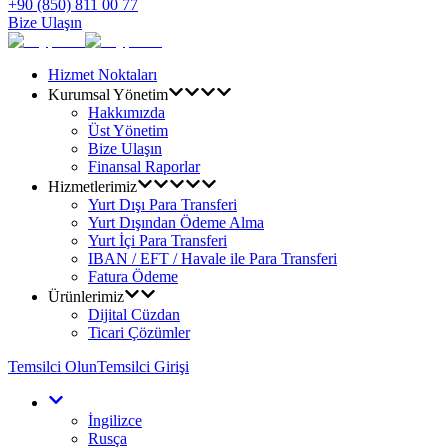
+90 (850) 811 00 77
Bize Ulaşın
Hizmet Noktaları
Kurumsal Yönetim
Hakkımızda
Üst Yönetim
Bize Ulaşın
Finansal Raporlar
Hizmetlerimiz
Yurt Dışı Para Transferi
Yurt Dışından Ödeme Alma
Yurt İçi Para Transferi
IBAN / EFT / Havale ile Para Transferi
Fatura Ödeme
Ürünlerimiz
Dijital Cüzdan
Ticari Çözümler
Temsilci Olun
Temsilci Girişi
İngilizce
Rusça