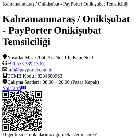
Kahramanmaraş / Onikişubat - PayPorter Onikişubat Temsilciliği
Kahramanmaraş / Onikişubat
- PayPorter Onikişubat
Temsilciliği
Yusuflar Mh. 77066 Sk. No: 1 İç Kapı No: C
+90 553 389 13 67
info@payporter.com.tr
TCMB Kodu :
8334600963
Çalışma Saatleri :
08:00 – 20:00 (Pazar Kapalı)
Yol Tarifi
Diğer hizmet noktalarımızı görmek ister misiniz?