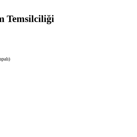
m Temsilciliği
apalı)