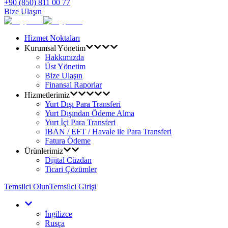
+90 (850) 811 00 77
Bize Ulaşın
Hizmet Noktaları
Kurumsal Yönetim
Hakkımızda
Üst Yönetim
Bize Ulaşın
Finansal Raporlar
Hizmetlerimiz
Yurt Dışı Para Transferi
Yurt Dışından Ödeme Alma
Yurt İçi Para Transferi
IBAN / EFT / Havale ile Para Transferi
Fatura Ödeme
Ürünlerimiz
Dijital Cüzdan
Ticari Çözümler
Temsilci Olun
Temsilci Girişi
İngilizce
Rusça