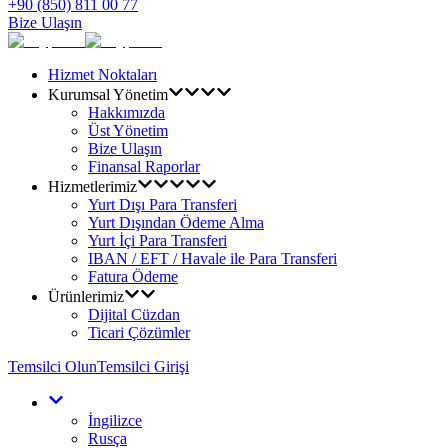
+90 (850) 811 00 77
Bize Ulaşın
Hizmet Noktaları
Kurumsal Yönetim
Hakkımızda
Üst Yönetim
Bize Ulaşın
Finansal Raporlar
Hizmetlerimiz
Yurt Dışı Para Transferi
Yurt Dışından Ödeme Alma
Yurt İçi Para Transferi
IBAN / EFT / Havale ile Para Transferi
Fatura Ödeme
Ürünlerimiz
Dijital Cüzdan
Ticari Çözümler
Temsilci Olun
Temsilci Girişi
İngilizce
Rusça