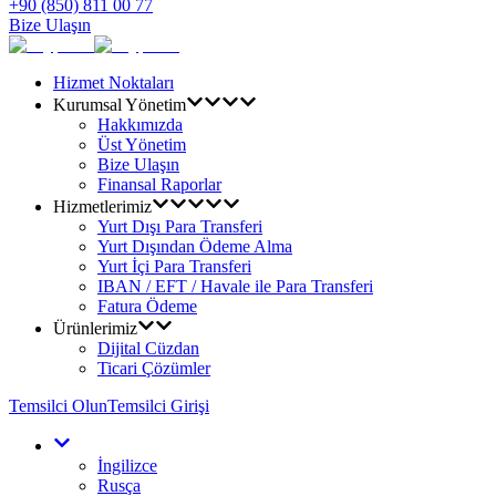
+90 (850) 811 00 77
Bize Ulaşın
Hizmet Noktaları
Kurumsal Yönetim
Hakkımızda
Üst Yönetim
Bize Ulaşın
Finansal Raporlar
Hizmetlerimiz
Yurt Dışı Para Transferi
Yurt Dışından Ödeme Alma
Yurt İçi Para Transferi
IBAN / EFT / Havale ile Para Transferi
Fatura Ödeme
Ürünlerimiz
Dijital Cüzdan
Ticari Çözümler
Temsilci Olun
Temsilci Girişi
İngilizce
Rusça