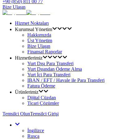
+90 (850) 811 00 77
Bize Ulaşın
Hizmet Noktaları
Kurumsal Yönetim
Hakkımızda
Üst Yönetim
Bize Ulaşın
Finansal Raporlar
Hizmetlerimiz
Yurt Dışı Para Transferi
Yurt Dışından Ödeme Alma
Yurt İçi Para Transferi
IBAN / EFT / Havale ile Para Transferi
Fatura Ödeme
Ürünlerimiz
Dijital Cüzdan
Ticari Çözümler
Temsilci Olun
Temsilci Girişi
İngilizce
Rusça