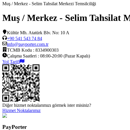
Muş / Merkez - Selim Tahsilat Merkezi Temsilciliği
Muş / Merkez - Selim Tahsilat M
Kültür Mh. Atatürk Blv. No: 10 A
+90 541 543 74 84
info@payporter.com.tr
TCMB Kodu :
8334900303
Çalışma Saatleri :
08:00-20:00 (Pazar Kapalı)
Yol Tarifi
Diğer hizmet noktalarımızı görmek ister misiniz?
Hizmet Noktalarımız
PayPorter