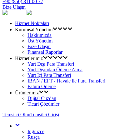
+90 (850) 811 00 77
Bize Ulaşın
Hizmet Noktaları
Kurumsal Yönetim
Hakkımızda
Üst Yönetim
Bize Ulaşın
Finansal Raporlar
Hizmetlerimiz
Yurt Dışı Para Transferi
Yurt Dışından Ödeme Alma
Yurt İçi Para Transferi
IBAN / EFT / Havale ile Para Transferi
Fatura Ödeme
Ürünlerimiz
Dijital Cüzdan
Ticari Çözümler
Temsilci Olun
Temsilci Girişi
İngilizce
Rusça