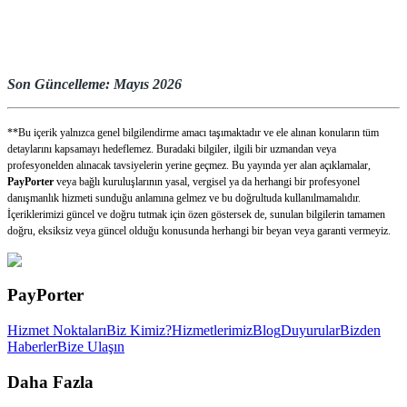
Son Güncelleme: Mayıs 2026
**Bu içerik yalnızca genel bilgilendirme amacı taşımaktadır ve ele alınan konuların tüm
detaylarını kapsamayı hedeflemez. Buradaki bilgiler, ilgili bir uzmandan veya
profesyonelden alınacak tavsiyelerin yerine geçmez. Bu yayında yer alan açıklamalar,
PayPorter
veya bağlı kuruluşlarının yasal, vergisel ya da herhangi bir profesyonel
danışmanlık hizmeti sunduğu anlamına gelmez ve bu doğrultuda kullanılmamalıdır.
İçeriklerimizi güncel ve doğru tutmak için özen göstersek de, sunulan bilgilerin tamamen
doğru, eksiksiz veya güncel olduğu konusunda herhangi bir beyan veya garanti vermeyiz.
PayPorter
Hizmet Noktaları
Biz Kimiz?
Hizmetlerimiz
Blog
Duyurular
Bizden
Haberler
Bize Ulaşın
Daha Fazla