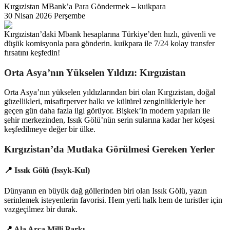
Kırgızistan MBank’a Para Göndermek – kuikpara
30 Nisan 2026 Perşembe
Kırgızistan’daki Mbank hesaplarına Türkiye’den hızlı, güvenli ve
düşük komisyonla para gönderin. kuikpara ile 7/24 kolay transfer
fırsatını keşfedin!
Orta Asya’nın Yükselen Yıldızı: Kırgızistan
Orta Asya’nın yükselen yıldızlarından biri olan Kırgızistan, doğal
güzellikleri, misafirperver halkı ve kültürel zenginlikleriyle her
geçen gün daha fazla ilgi görüyor. Bişkek’in modern yapıları ile
şehir merkezinden, Issık Gölü’nün serin sularına kadar her köşesi
keşfedilmeye değer bir ülke.
Kırgızistan’da Mutlaka Görülmesi Gereken Yerler
📍
Issık Gölü (Issyk-Kul)
Dünyanın en büyük dağ göllerinden biri olan Issık Gölü, yazın
serinlemek isteyenlerin favorisi. Hem yerli halk hem de turistler için
vazgeçilmez bir durak.
📍
Ala Arça Milli Parkı