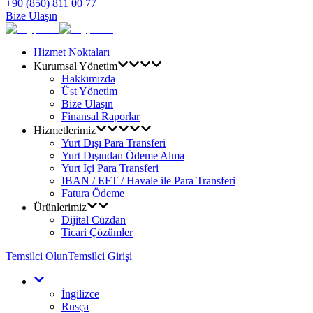
+90 (850) 811 00 77
Bize Ulaşın
Hizmet Noktaları
Kurumsal Yönetim
Hakkımızda
Üst Yönetim
Bize Ulaşın
Finansal Raporlar
Hizmetlerimiz
Yurt Dışı Para Transferi
Yurt Dışından Ödeme Alma
Yurt İçi Para Transferi
IBAN / EFT / Havale ile Para Transferi
Fatura Ödeme
Ürünlerimiz
Dijital Cüzdan
Ticari Çözümler
Temsilci Olun
Temsilci Girişi
İngilizce
Rusça