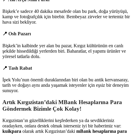
Bişkek’e sadece 40 dakika mesafede olan bu park, doğa yürüyüşü,
kamp ve fotoğrafçılık için birebir. Bembeyaz zirveler ve tertemiz bir
hava sizi bekliyor.
📍
Osh Pazarı
Bişkek’in kalbinde yer alan bu pazar, Kırgız kültürünün en canlı
şekilde hissedildiği yerlerden biri. Baharatlar, el yapımı ürünler ve
yöresel tatlarla dolu.
📍
Tash Rabat
İpek Yolu’nun önemli duraklarından biri olan bu antik kervansaray,
tarih ve doğayı aynı anda yaşamak isteyenler için eşsiz bir deneyim
sunuyor.
Artık Kırgızistan’daki MBank Hesaplarına Para
Göndermek Bizimle Çok Kolay!
Kırgızistan’ın güzelliklerini keşfederken ya da sevdikleriniz
oradayken, onlara destek olmak isterseniz iyi bir haberimiz var:
kuikpara
olarak artık Kırgızistan’daki
m
Bank hesaplarına para