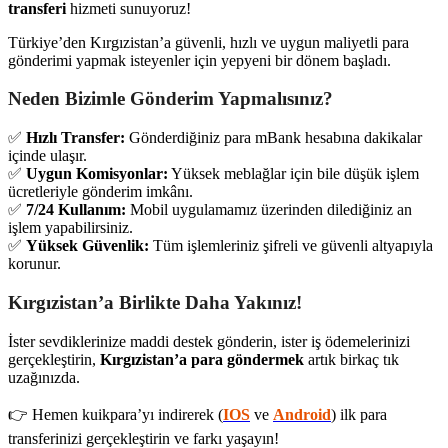
transferi
hizmeti sunuyoruz!
Türkiye’den Kırgızistan’a güvenli, hızlı ve uygun maliyetli para
gönderimi yapmak isteyenler için yepyeni bir dönem başladı.
Neden Bizimle Gönderim Yapmalısınız?
✅
Hızlı Transfer:
Gönderdiğiniz para mBank hesabına dakikalar
içinde ulaşır.
✅
Uygun Komisyonlar:
Yüksek meblağlar için bile düşük işlem
ücretleriyle gönderim imkânı.
✅
7/24 Kullanım:
Mobil uygulamamız üzerinden dilediğiniz an
işlem yapabilirsiniz.
✅
Yüksek Güvenlik:
Tüm işlemleriniz şifreli ve güvenli altyapıyla
korunur.
Kırgızistan’a Birlikte Daha Yakınız!
İster sevdiklerinize maddi destek gönderin, ister iş ödemelerinizi
gerçekleştirin,
Kırgızistan’a para göndermek
artık birkaç tık
uzağınızda.
👉 Hemen kuikpara’yı indirerek (
IOS
ve
Android
) ilk para
transferinizi gerçekleştirin ve farkı yaşayın!