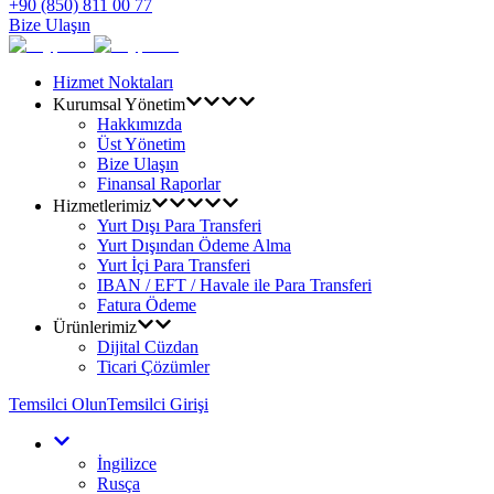
+90 (850) 811 00 77
Bize Ulaşın
Hizmet Noktaları
Kurumsal Yönetim
Hakkımızda
Üst Yönetim
Bize Ulaşın
Finansal Raporlar
Hizmetlerimiz
Yurt Dışı Para Transferi
Yurt Dışından Ödeme Alma
Yurt İçi Para Transferi
IBAN / EFT / Havale ile Para Transferi
Fatura Ödeme
Ürünlerimiz
Dijital Cüzdan
Ticari Çözümler
Temsilci Olun
Temsilci Girişi
İngilizce
Rusça