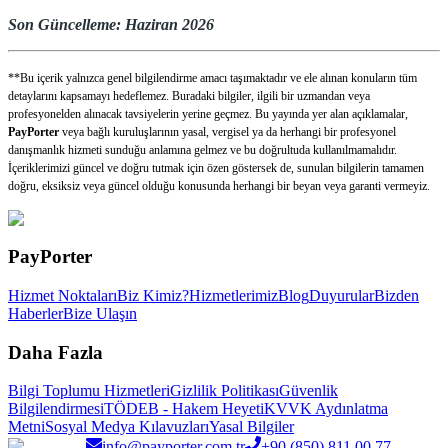
Son Güncelleme: Haziran 2026
**Bu içerik yalnızca genel bilgilendirme amacı taşımaktadır ve ele alınan konuların tüm
detaylarını kapsamayı hedeflemez. Buradaki bilgiler, ilgili bir uzmandan veya
profesyonelden alınacak tavsiyelerin yerine geçmez. Bu yayında yer alan açıklamalar,
PayPorter
veya bağlı kuruluşlarının yasal, vergisel ya da herhangi bir profesyonel
danışmanlık hizmeti sunduğu anlamına gelmez ve bu doğrultuda kullanılmamalıdır.
İçeriklerimizi güncel ve doğru tutmak için özen göstersek de, sunulan bilgilerin tamamen
doğru, eksiksiz veya güncel olduğu konusunda herhangi bir beyan veya garanti vermeyiz.
PayPorter
Hizmet Noktaları
Biz Kimiz?
Hizmetlerimiz
Blog
Duyurular
Bizden
Haberler
Bize Ulaşın
Daha Fazla
Bilgi Toplumu Hizmetleri
Gizlilik Politikası
Güvenlik
Bilgilendirmesi
TÖDEB - Hakem Heyeti
KVVK Aydınlatma
Metni
Sosyal Medya Kılavuzları
Yasal Bilgiler
info@payporter.com.tr
+90 (850) 811 00 77