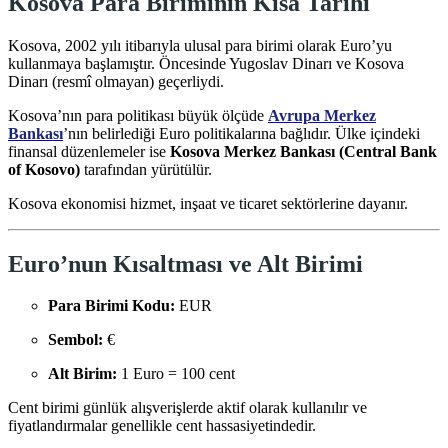
Kosova Para Biriminin Kısa Tarihi
Kosova, 2002 yılı itibarıyla ulusal para birimi olarak Euro’yu
kullanmaya başlamıştır. Öncesinde Yugoslav Dinarı ve Kosova
Dinarı (resmî olmayan) geçerliydi.
Kosova’nın para politikası büyük ölçüde
Avrupa Merkez
Bankası
’nın belirlediği Euro politikalarına bağlıdır. Ülke içindeki
finansal düzenlemeler ise
Kosova Merkez Bankası (Central Bank
of Kosovo)
tarafından yürütülür.
Kosova ekonomisi hizmet, inşaat ve ticaret sektörlerine dayanır.
Euro’nun Kısaltması ve Alt Birimi
Para Birimi Kodu:
EUR
Sembol:
€
Alt Birim:
1 Euro = 100 cent
Cent birimi günlük alışverişlerde aktif olarak kullanılır ve
fiyatlandırmalar genellikle cent hassasiyetindedir.