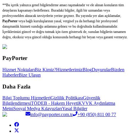
**Bu içerik yalnızca genel bilgilendirme amacı taşımaktadır ve ele alınan konuların tüm
detaylarını kapsamayı hedeflemez. Buradaki bilgiler, ilgili bir uzmandan veya
profesyonelden alınacak tavsiyelerin yerine geçmez. Bu yayında yer alan açıklamalar,
PayPorter
veya bağlı kuruluşlarının yasal, vergisel ya da herhangi bir profesyonel
danışmanlık hizmeti sunduğu anlamına gelmez ve bu doğrultuda kullanılmamalıdır.
İçeriklerimizi güncel ve doğru tutmak için özen göstersek de, sunulan bilgilerin tamamen
doğru, eksiksiz veya güncel olduğu konusunda herhangi bir beyan veya garanti vermeyiz.
PayPorter
Hizmet Noktaları
Biz Kimiz?
Hizmetlerimiz
Blog
Duyurular
Bizden
Haberler
Bize Ulaşın
Daha Fazla
Bilgi Toplumu Hizmetleri
Gizlilik Politikası
Güvenlik
Bilgilendirmesi
TÖDEB - Hakem Heyeti
KVVK Aydınlatma
Metni
Sosyal Medya Kılavuzları
Yasal Bilgiler
info@payporter.com.tr
+90 (850) 811 00 77