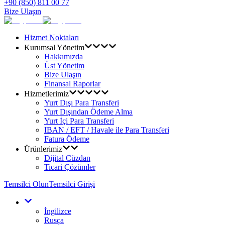
+90 (850) 811 00 77
Bize Ulaşın
Hizmet Noktaları
Kurumsal Yönetim
Hakkımızda
Üst Yönetim
Bize Ulaşın
Finansal Raporlar
Hizmetlerimiz
Yurt Dışı Para Transferi
Yurt Dışından Ödeme Alma
Yurt İçi Para Transferi
IBAN / EFT / Havale ile Para Transferi
Fatura Ödeme
Ürünlerimiz
Dijital Cüzdan
Ticari Çözümler
Temsilci Olun
Temsilci Girişi
İngilizce
Rusça