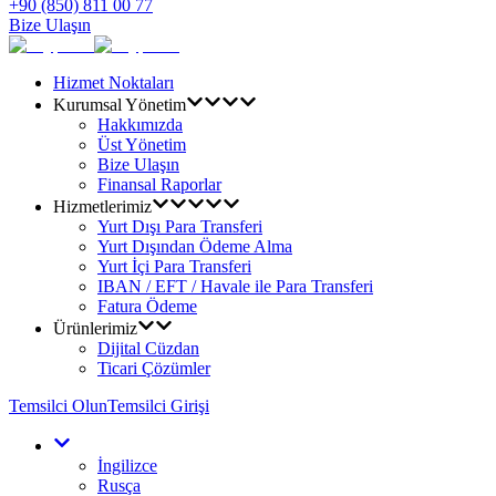
+90 (850) 811 00 77
Bize Ulaşın
Hizmet Noktaları
Kurumsal Yönetim
Hakkımızda
Üst Yönetim
Bize Ulaşın
Finansal Raporlar
Hizmetlerimiz
Yurt Dışı Para Transferi
Yurt Dışından Ödeme Alma
Yurt İçi Para Transferi
IBAN / EFT / Havale ile Para Transferi
Fatura Ödeme
Ürünlerimiz
Dijital Cüzdan
Ticari Çözümler
Temsilci Olun
Temsilci Girişi
İngilizce
Rusça