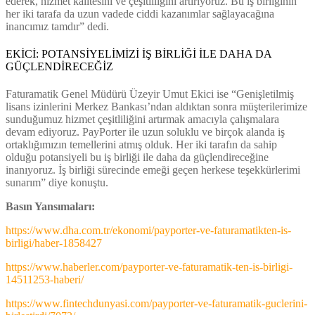
ederek, hizmet kalitesini ve çeşitliliğini artırıyoruz. Bu iş birliğinin
her iki tarafa da uzun vadede ciddi kazanımlar sağlayacağına
inancımız tamdır” dedi.
EKİCİ: POTANSİYELİMİZİ İŞ BİRLİĞİ İLE DAHA DA
GÜÇLENDİRECEĞİZ
Faturamatik
Genel Müdürü Üzeyir Umut Ekici ise “Genişletilmiş
lisans izinlerini Merkez Bankası’ndan aldıktan sonra müşterilerimize
sunduğumuz hizmet çeşitliliğini artırmak amacıyla çalışmalara
devam ediyoruz. PayPorter ile uzun soluklu ve birçok alanda iş
ortaklığımızın temellerini atmış olduk. Her iki tarafın da sahip
olduğu potansiyeli bu iş birliği ile daha da güçlendireceğine
inanıyoruz. İş birliği sürecinde emeği geçen herkese teşekkürlerimi
sunarım” diye konuştu.
Basın Yansımaları:
https://www.dha.com.tr/ekonomi/payporter-ve-faturamatikten-is-
birligi/haber-1858427
https://www.haberler.com/payporter-ve-faturamatik-ten-is-birligi-
14511253-haberi/
https://www.fintechdunyasi.com/payporter-ve-faturamatik-guclerini-