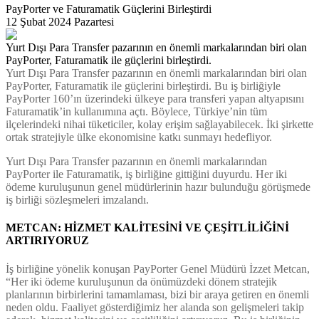
PayPorter ve Faturamatik Güçlerini Birleştirdi
12 Şubat 2024 Pazartesi
Yurt Dışı Para Transfer pazarının en önemli markalarından biri olan
PayPorter, Faturamatik ile güçlerini birleştirdi.
Yurt Dışı Para Transfer pazarının en önemli markalarından biri olan
PayPorter, Faturamatik ile güçlerini birleştirdi. Bu iş birliğiyle
PayPorter 160’ın üzerindeki ülkeye para transferi yapan altyapısını
Faturamatik’in kullanımına açtı. Böylece, Türkiye’nin tüm
ilçelerindeki nihai tüketiciler, kolay erişim sağlayabilecek. İki şirkette
ortak stratejiyle ülke ekonomisine katkı sunmayı hedefliyor.
Yurt Dışı Para Transfer pazarının en önemli markalarından
PayPorter ile Faturamatik, iş birliğine gittiğini duyurdu. Her iki
ödeme kuruluşunun genel müdürlerinin hazır bulunduğu görüşmede
iş birliği sözleşmeleri imzalandı.
METCAN: HİZMET KALİTESİNİ VE ÇEŞİTLİLİĞİNİ
ARTIRIYORUZ
İş birliğine yönelik konuşan PayPorter Genel Müdürü İzzet Metcan,
“Her iki ödeme kuruluşunun da önümüzdeki dönem stratejik
planlarının birbirlerini tamamlaması, bizi bir araya getiren en önemli
neden oldu. Faaliyet gösterdiğimiz her alanda son gelişmeleri takip