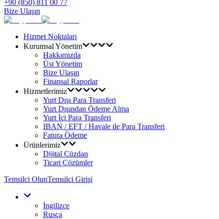
+90 (850) 811 00 77
Bize Ulaşın
Hizmet Noktaları
Kurumsal Yönetim
Hakkımızda
Üst Yönetim
Bize Ulaşın
Finansal Raporlar
Hizmetlerimiz
Yurt Dışı Para Transferi
Yurt Dışından Ödeme Alma
Yurt İçi Para Transferi
IBAN / EFT / Havale ile Para Transferi
Fatura Ödeme
Ürünlerimiz
Dijital Cüzdan
Ticari Çözümler
Temsilci Olun
Temsilci Girişi
İngilizce
Rusça