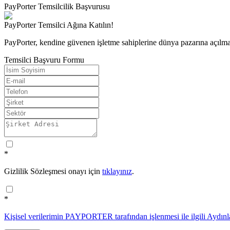
PayPorter Temsilcilik Başvurusu
PayPorter Temsilci Ağına Katılın!
PayPorter, kendine güvenen işletme sahiplerine dünya pazarına açılma f
Temsilci Başvuru Formu
*
Gizlilik Sözleşmesi onayı için
tıklayınız
.
*
Kişisel verilerimin PAYPORTER tarafından işlenmesi ile ilgili Aydın