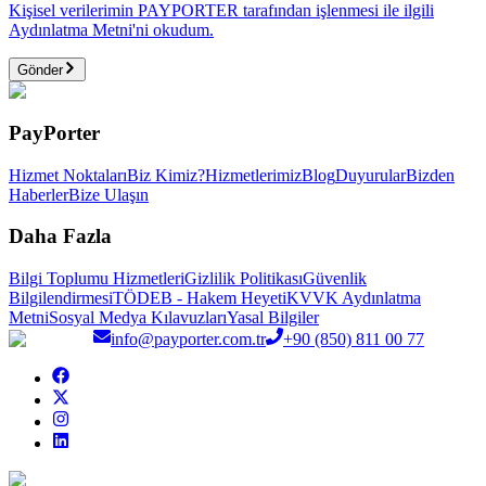
Kişisel verilerimin PAYPORTER tarafından işlenmesi ile ilgili
Aydınlatma Metni'ni okudum.
Gönder
PayPorter
Hizmet Noktaları
Biz Kimiz?
Hizmetlerimiz
Blog
Duyurular
Bizden
Haberler
Bize Ulaşın
Daha Fazla
Bilgi Toplumu Hizmetleri
Gizlilik Politikası
Güvenlik
Bilgilendirmesi
TÖDEB - Hakem Heyeti
KVVK Aydınlatma
Metni
Sosyal Medya Kılavuzları
Yasal Bilgiler
info@payporter.com.tr
+90 (850) 811 00 77