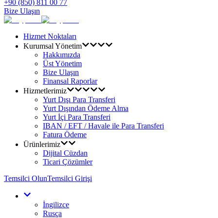
+90 (850) 811 00 77
Bize Ulaşın
Hizmet Noktaları
Kurumsal Yönetim
Hakkımızda
Üst Yönetim
Bize Ulaşın
Finansal Raporlar
Hizmetlerimiz
Yurt Dışı Para Transferi
Yurt Dışından Ödeme Alma
Yurt İçi Para Transferi
IBAN / EFT / Havale ile Para Transferi
Fatura Ödeme
Ürünlerimiz
Dijital Cüzdan
Ticari Çözümler
Temsilci Olun
Temsilci Girişi
İngilizce
Rusça