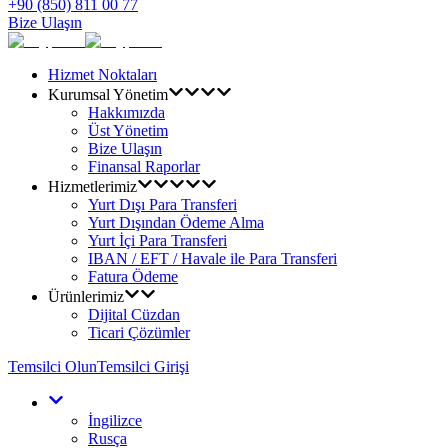
+90 (850) 811 00 77
Bize Ulaşın
Hizmet Noktaları
Kurumsal Yönetim
Hakkımızda
Üst Yönetim
Bize Ulaşın
Finansal Raporlar
Hizmetlerimiz
Yurt Dışı Para Transferi
Yurt Dışından Ödeme Alma
Yurt İçi Para Transferi
IBAN / EFT / Havale ile Para Transferi
Fatura Ödeme
Ürünlerimiz
Dijital Cüzdan
Ticari Çözümler
Temsilci Olun
Temsilci Girişi
İngilizce
Rusça