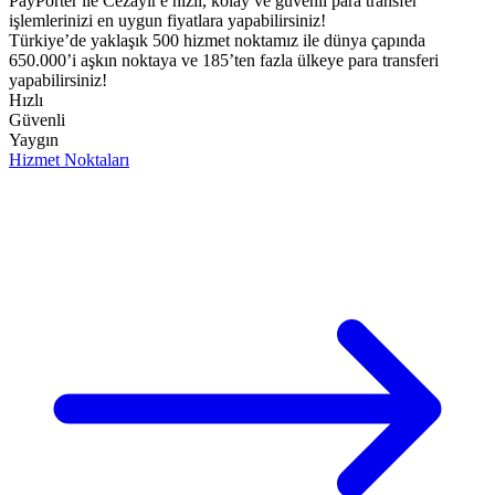
PayPorter ile Cezayir'e hızlı, kolay ve güvenli para transfer
işlemlerinizi en uygun fiyatlara yapabilirsiniz!​
Türkiye’de yaklaşık 500 hizmet noktamız ile dünya çapında
650.000’i aşkın noktaya ve 185’ten fazla ülkeye para transferi
yapabilirsiniz!
Hızlı
Güvenli
Yaygın
Hizmet Noktaları