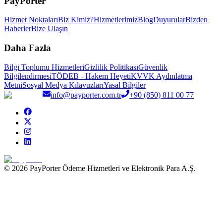
PayPorter
Hizmet Noktaları
Biz Kimiz?
Hizmetlerimiz
Blog
Duyurular
Bizden
Haberler
Bize Ulaşın
Daha Fazla
Bilgi Toplumu Hizmetleri
Gizlilik Politikası
Güvenlik
Bilgilendirmesi
TÖDEB - Hakem Heyeti
KVVK Aydınlatma
Metni
Sosyal Medya Kılavuzları
Yasal Bilgiler
info@payporter.com.tr
+90 (850) 811 00 77
© 2026 PayPorter Ödeme Hizmetleri ve Elektronik Para A.Ş.