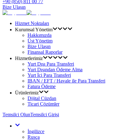
+90 (850) 811 00 77
Bize Ulaşın
Hizmet Noktaları
Kurumsal Yönetim
Hakkımızda
Üst Yönetim
Bize Ulaşın
Finansal Raporlar
Hizmetlerimiz
Yurt Dışı Para Transferi
Yurt Dışından Ödeme Alma
Yurt İçi Para Transferi
IBAN / EFT / Havale ile Para Transferi
Fatura Ödeme
Ürünlerimiz
Dijital Cüzdan
Ticari Çözümler
Temsilci Olun
Temsilci Girişi
İngilizce
Rusça