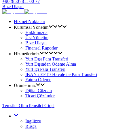
+90 (850) 811 00 77
Bize Ulaşın
Hizmet Noktaları
Kurumsal Yönetim
Hakkımızda
Üst Yönetim
Bize Ulaşın
Finansal Raporlar
Hizmetlerimiz
Yurt Dışı Para Transferi
Yurt Dışından Ödeme Alma
Yurt İçi Para Transferi
IBAN / EFT / Havale ile Para Transferi
Fatura Ödeme
Ürünlerimiz
Dijital Cüzdan
Ticari Çözümler
Temsilci Olun
Temsilci Girişi
İngilizce
Rusça