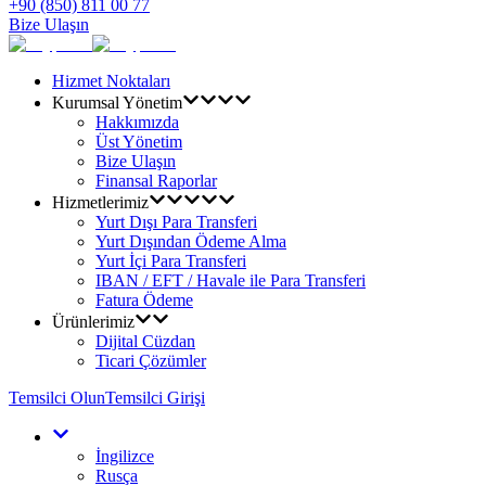
+90 (850) 811 00 77
Bize Ulaşın
Hizmet Noktaları
Kurumsal Yönetim
Hakkımızda
Üst Yönetim
Bize Ulaşın
Finansal Raporlar
Hizmetlerimiz
Yurt Dışı Para Transferi
Yurt Dışından Ödeme Alma
Yurt İçi Para Transferi
IBAN / EFT / Havale ile Para Transferi
Fatura Ödeme
Ürünlerimiz
Dijital Cüzdan
Ticari Çözümler
Temsilci Olun
Temsilci Girişi
İngilizce
Rusça