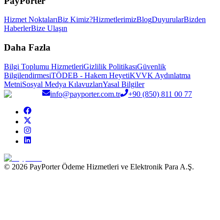
PayPorter
Hizmet Noktaları
Biz Kimiz?
Hizmetlerimiz
Blog
Duyurular
Bizden
Haberler
Bize Ulaşın
Daha Fazla
Bilgi Toplumu Hizmetleri
Gizlilik Politikası
Güvenlik
Bilgilendirmesi
TÖDEB - Hakem Heyeti
KVVK Aydınlatma
Metni
Sosyal Medya Kılavuzları
Yasal Bilgiler
info@payporter.com.tr
+90 (850) 811 00 77
© 2026 PayPorter Ödeme Hizmetleri ve Elektronik Para A.Ş.