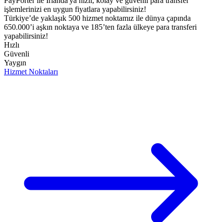
PayPorter ile İrlanda'ya hızlı, kolay ve güvenli para transfer
işlemlerinizi en uygun fiyatlara yapabilirsiniz!​
Türkiye’de yaklaşık 500 hizmet noktamız ile dünya çapında
650.000’i aşkın noktaya ve 185’ten fazla ülkeye para transferi
yapabilirsiniz!
Hızlı
Güvenli
Yaygın
Hizmet Noktaları