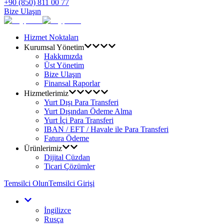
+90 (850) 811 00 77
Bize Ulaşın
Hizmet Noktaları
Kurumsal Yönetim
Hakkımızda
Üst Yönetim
Bize Ulaşın
Finansal Raporlar
Hizmetlerimiz
Yurt Dışı Para Transferi
Yurt Dışından Ödeme Alma
Yurt İçi Para Transferi
IBAN / EFT / Havale ile Para Transferi
Fatura Ödeme
Ürünlerimiz
Dijital Cüzdan
Ticari Çözümler
Temsilci Olun
Temsilci Girişi
İngilizce
Rusça