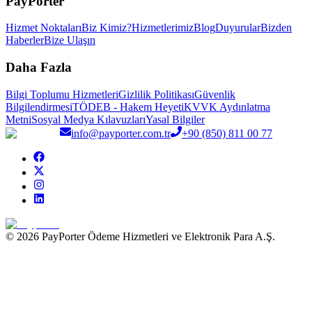
PayPorter
Hizmet Noktaları
Biz Kimiz?
Hizmetlerimiz
Blog
Duyurular
Bizden
Haberler
Bize Ulaşın
Daha Fazla
Bilgi Toplumu Hizmetleri
Gizlilik Politikası
Güvenlik
Bilgilendirmesi
TÖDEB - Hakem Heyeti
KVVK Aydınlatma
Metni
Sosyal Medya Kılavuzları
Yasal Bilgiler
info@payporter.com.tr
+90 (850) 811 00 77
© 2026 PayPorter Ödeme Hizmetleri ve Elektronik Para A.Ş.