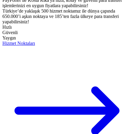
PayPorter ile Kosta Rika'ya hızlı, kolay ve güvenli para transfer
işlemlerinizi en uygun fiyatlara yapabilirsiniz!​
Türkiye’de yaklaşık 500 hizmet noktamız ile dünya çapında
650.000’i aşkın noktaya ve 185’ten fazla ülkeye para transferi
yapabilirsiniz!
Hızlı
Güvenli
Yaygın
Hizmet Noktaları