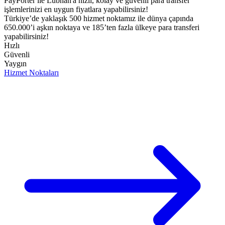
PayPorter ile Lübnan'a hızlı, kolay ve güvenli para transfer
işlemlerinizi en uygun fiyatlara yapabilirsiniz!​
Türkiye’de yaklaşık 500 hizmet noktamız ile dünya çapında
650.000’i aşkın noktaya ve 185’ten fazla ülkeye para transferi
yapabilirsiniz!
Hızlı
Güvenli
Yaygın
Hizmet Noktaları