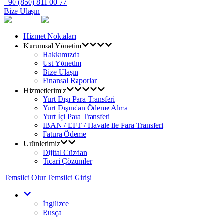
+90 (850) 811 00 77
Bize Ulaşın
Hizmet Noktaları
Kurumsal Yönetim
Hakkımızda
Üst Yönetim
Bize Ulaşın
Finansal Raporlar
Hizmetlerimiz
Yurt Dışı Para Transferi
Yurt Dışından Ödeme Alma
Yurt İçi Para Transferi
IBAN / EFT / Havale ile Para Transferi
Fatura Ödeme
Ürünlerimiz
Dijital Cüzdan
Ticari Çözümler
Temsilci Olun
Temsilci Girişi
İngilizce
Rusça