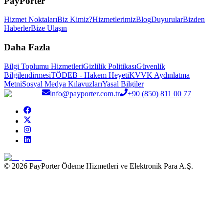
PayPorter
Hizmet Noktaları
Biz Kimiz?
Hizmetlerimiz
Blog
Duyurular
Bizden
Haberler
Bize Ulaşın
Daha Fazla
Bilgi Toplumu Hizmetleri
Gizlilik Politikası
Güvenlik
Bilgilendirmesi
TÖDEB - Hakem Heyeti
KVVK Aydınlatma
Metni
Sosyal Medya Kılavuzları
Yasal Bilgiler
info@payporter.com.tr
+90 (850) 811 00 77
© 2026 PayPorter Ödeme Hizmetleri ve Elektronik Para A.Ş.