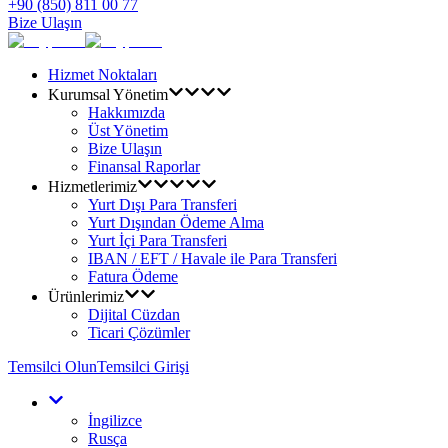
+90 (850) 811 00 77
Bize Ulaşın
Hizmet Noktaları
Kurumsal Yönetim
Hakkımızda
Üst Yönetim
Bize Ulaşın
Finansal Raporlar
Hizmetlerimiz
Yurt Dışı Para Transferi
Yurt Dışından Ödeme Alma
Yurt İçi Para Transferi
IBAN / EFT / Havale ile Para Transferi
Fatura Ödeme
Ürünlerimiz
Dijital Cüzdan
Ticari Çözümler
Temsilci Olun
Temsilci Girişi
İngilizce
Rusça