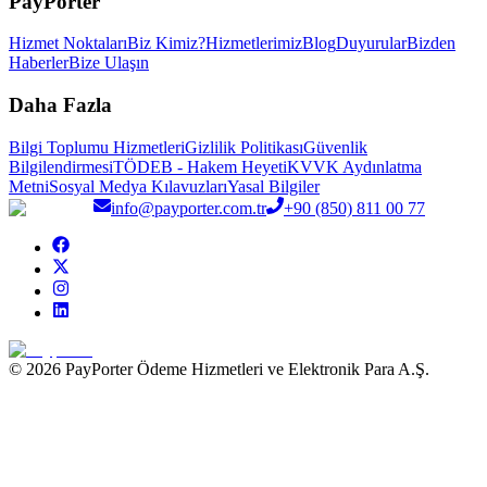
PayPorter
Hizmet Noktaları
Biz Kimiz?
Hizmetlerimiz
Blog
Duyurular
Bizden
Haberler
Bize Ulaşın
Daha Fazla
Bilgi Toplumu Hizmetleri
Gizlilik Politikası
Güvenlik
Bilgilendirmesi
TÖDEB - Hakem Heyeti
KVVK Aydınlatma
Metni
Sosyal Medya Kılavuzları
Yasal Bilgiler
info@payporter.com.tr
+90 (850) 811 00 77
© 2026 PayPorter Ödeme Hizmetleri ve Elektronik Para A.Ş.