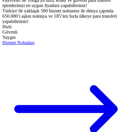
PayPorter ile Tonga'ya hızlı, kolay ve güvenli para transfer
işlemlerinizi en uygun fiyatlara yapabilirsiniz!​
Türkiye’de yaklaşık 500 hizmet noktamız ile dünya çapında
650.000’i aşkın noktaya ve 185’ten fazla ülkeye para transferi
yapabilirsiniz!
Hızlı
Güvenli
Yaygın
Hizmet Noktaları