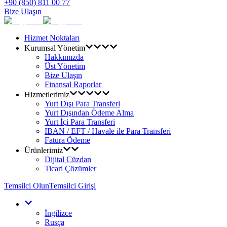
+90 (850) 811 00 77
Bize Ulaşın
Hizmet Noktaları
Kurumsal Yönetim
Hakkımızda
Üst Yönetim
Bize Ulaşın
Finansal Raporlar
Hizmetlerimiz
Yurt Dışı Para Transferi
Yurt Dışından Ödeme Alma
Yurt İçi Para Transferi
IBAN / EFT / Havale ile Para Transferi
Fatura Ödeme
Ürünlerimiz
Dijital Cüzdan
Ticari Çözümler
Temsilci Olun
Temsilci Girişi
İngilizce
Rusça