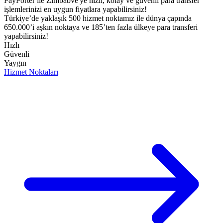
PayPorter ile Zimbabve'ye hızlı, kolay ve güvenli para transfer
işlemlerinizi en uygun fiyatlara yapabilirsiniz!​
Türkiye’de yaklaşık 500 hizmet noktamız ile dünya çapında
650.000’i aşkın noktaya ve 185’ten fazla ülkeye para transferi
yapabilirsiniz!
Hızlı
Güvenli
Yaygın
Hizmet Noktaları