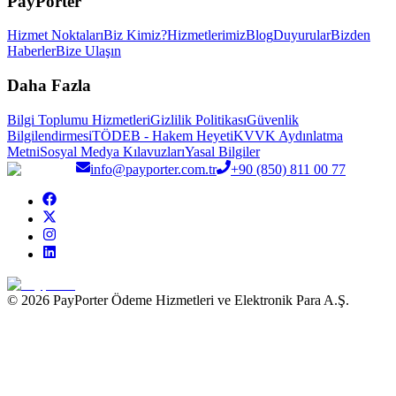
PayPorter
Hizmet Noktaları
Biz Kimiz?
Hizmetlerimiz
Blog
Duyurular
Bizden
Haberler
Bize Ulaşın
Daha Fazla
Bilgi Toplumu Hizmetleri
Gizlilik Politikası
Güvenlik
Bilgilendirmesi
TÖDEB - Hakem Heyeti
KVVK Aydınlatma
Metni
Sosyal Medya Kılavuzları
Yasal Bilgiler
info@payporter.com.tr
+90 (850) 811 00 77
© 2026 PayPorter Ödeme Hizmetleri ve Elektronik Para A.Ş.