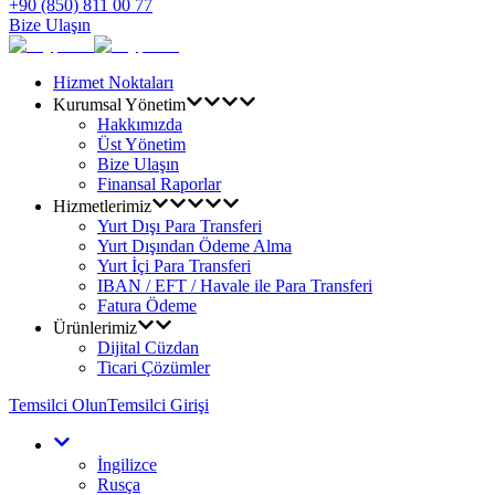
+90 (850) 811 00 77
Bize Ulaşın
Hizmet Noktaları
Kurumsal Yönetim
Hakkımızda
Üst Yönetim
Bize Ulaşın
Finansal Raporlar
Hizmetlerimiz
Yurt Dışı Para Transferi
Yurt Dışından Ödeme Alma
Yurt İçi Para Transferi
IBAN / EFT / Havale ile Para Transferi
Fatura Ödeme
Ürünlerimiz
Dijital Cüzdan
Ticari Çözümler
Temsilci Olun
Temsilci Girişi
İngilizce
Rusça