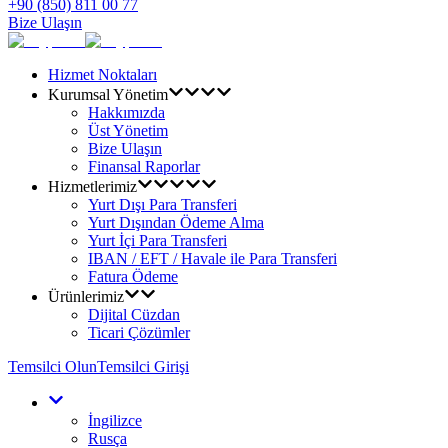
+90 (850) 811 00 77
Bize Ulaşın
Hizmet Noktaları
Kurumsal Yönetim
Hakkımızda
Üst Yönetim
Bize Ulaşın
Finansal Raporlar
Hizmetlerimiz
Yurt Dışı Para Transferi
Yurt Dışından Ödeme Alma
Yurt İçi Para Transferi
IBAN / EFT / Havale ile Para Transferi
Fatura Ödeme
Ürünlerimiz
Dijital Cüzdan
Ticari Çözümler
Temsilci Olun
Temsilci Girişi
İngilizce
Rusça