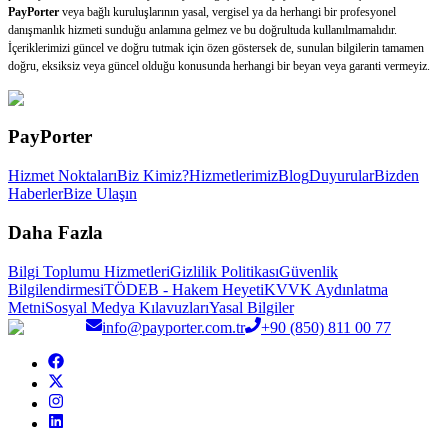
PayPorter
veya bağlı kuruluşlarının yasal, vergisel ya da herhangi bir profesyonel
danışmanlık hizmeti sunduğu anlamına gelmez ve bu doğrultuda kullanılmamalıdır.
İçeriklerimizi güncel ve doğru tutmak için özen göstersek de, sunulan bilgilerin tamamen
doğru, eksiksiz veya güncel olduğu konusunda herhangi bir beyan veya garanti vermeyiz.
PayPorter
Hizmet Noktaları
Biz Kimiz?
Hizmetlerimiz
Blog
Duyurular
Bizden
Haberler
Bize Ulaşın
Daha Fazla
Bilgi Toplumu Hizmetleri
Gizlilik Politikası
Güvenlik
Bilgilendirmesi
TÖDEB - Hakem Heyeti
KVVK Aydınlatma
Metni
Sosyal Medya Kılavuzları
Yasal Bilgiler
info@payporter.com.tr
+90 (850) 811 00 77