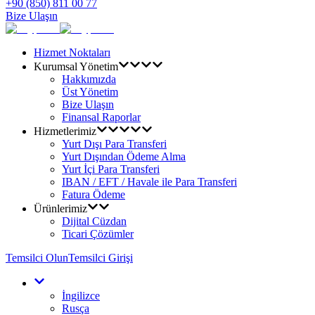
+90 (850) 811 00 77
Bize Ulaşın
Hizmet Noktaları
Kurumsal Yönetim
Hakkımızda
Üst Yönetim
Bize Ulaşın
Finansal Raporlar
Hizmetlerimiz
Yurt Dışı Para Transferi
Yurt Dışından Ödeme Alma
Yurt İçi Para Transferi
IBAN / EFT / Havale ile Para Transferi
Fatura Ödeme
Ürünlerimiz
Dijital Cüzdan
Ticari Çözümler
Temsilci Olun
Temsilci Girişi
İngilizce
Rusça