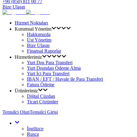
+90 (850) 811 00 77
Bize Ulaşın
Hizmet Noktaları
Kurumsal Yönetim
Hakkımızda
Üst Yönetim
Bize Ulaşın
Finansal Raporlar
Hizmetlerimiz
Yurt Dışı Para Transferi
Yurt Dışından Ödeme Alma
Yurt İçi Para Transferi
IBAN / EFT / Havale ile Para Transferi
Fatura Ödeme
Ürünlerimiz
Dijital Cüzdan
Ticari Çözümler
Temsilci Olun
Temsilci Girişi
İngilizce
Rusça