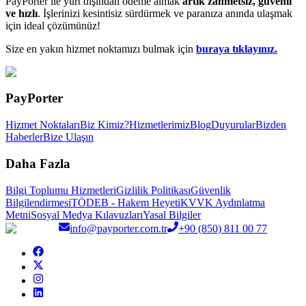
PayPorter ile yurt dışından ödeme almak
artık zahmetsiz, güvenli
ve hızlı
. İşlerinizi kesintisiz sürdürmek ve paranıza anında ulaşmak
için ideal çözümünüz!
Size en yakın hizmet noktamızı bulmak için
buraya tıklayınız.
PayPorter
Hizmet Noktaları
Biz Kimiz?
Hizmetlerimiz
Blog
Duyurular
Bizden
Haberler
Bize Ulaşın
Daha Fazla
Bilgi Toplumu Hizmetleri
Gizlilik Politikası
Güvenlik
Bilgilendirmesi
TÖDEB - Hakem Heyeti
KVVK Aydınlatma
Metni
Sosyal Medya Kılavuzları
Yasal Bilgiler
info@payporter.com.tr
+90 (850) 811 00 77