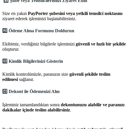
1️⃣
Şube veya Temsilcilerimizi Ziyaret Edin
Size en yakın
PayPorter şubesini veya yetkili temsilci noktasını
ziyaret ederek işleminizi başlatabilirsiniz.
2️⃣
Ödeme Alma Formunu Doldurun
Ekibimiz, verdiğiniz bilgilerle işleminizi
güvenli ve hızlı bir şekilde
oluşturur.
3️⃣
Kimlik Bilgilerinizi Gösterin
Kimlik kontrolünüzle, paranızın size
güvenli şekilde teslim
edilmesi
sağlanır.
4️⃣
Dekont ile Ödemenizi Alın
İşleminiz tamamlandıktan sonra
dekontunuzu alabilir ve paranızı
dakikalar içinde teslim alabilirsiniz
.