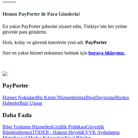
⸻
Hemen PayPorter ile Para Gönderin!
En yakın PayPorter şubesini ziyaret edin, Türkiye’nin her yerine
güvenle para gönderin.
Hızlı, kolay ve güvenli transferin yeni adı:
PayPorter
Size en yakın hizmet noktamızı bulmak için
buraya tıklayınız.
PayPorter
Hizmet Noktaları
Biz Kimiz?
Hizmetlerimiz
Blog
Duyurular
Bizden
Haberler
Bize Ulaşın
Daha Fazla
Bilgi Toplumu Hizmetleri
Gizlilik Politikası
Güvenlik
Bilgilendirmesi
TÖDEB - Hakem Heyeti
KVVK Aydınlatma
Metni
Sosyal Medya Kılavuzları
Yasal Bilgiler