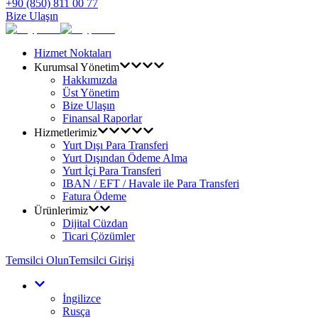
+90 (850) 811 00 77
Bize Ulaşın
Hizmet Noktaları
Kurumsal Yönetim
Hakkımızda
Üst Yönetim
Bize Ulaşın
Finansal Raporlar
Hizmetlerimiz
Yurt Dışı Para Transferi
Yurt Dışından Ödeme Alma
Yurt İçi Para Transferi
IBAN / EFT / Havale ile Para Transferi
Fatura Ödeme
Ürünlerimiz
Dijital Cüzdan
Ticari Çözümler
Temsilci Olun
Temsilci Girişi
İngilizce
Rusça