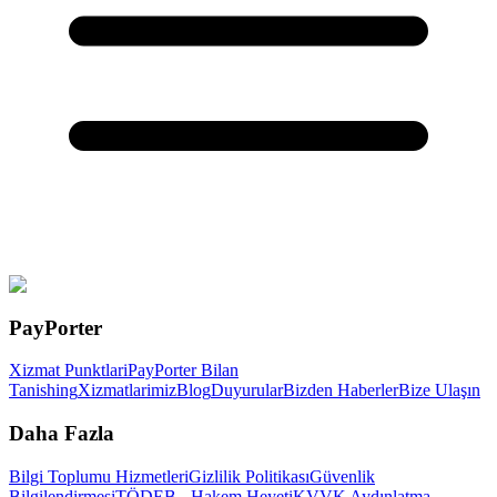
PayPorter
Xizmat Punktlari
PayPorter Bilan
Tanishing
Xizmatlarimiz
Blog
Duyurular
Bizden Haberler
Bize Ulaşın
Daha Fazla
Bilgi Toplumu Hizmetleri
Gizlilik Politikası
Güvenlik
Bilgilendirmesi
TÖDEB - Hakem Heyeti
KVVK Aydınlatma