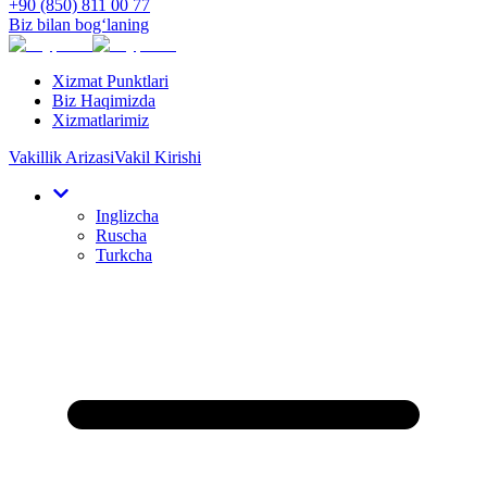
+90 (850) 811 00 77
Biz bilan bog‘laning
Xizmat Punktlari
Biz Haqimizda
Xizmatlarimiz
Vakillik Arizasi
Vakil Kirishi
Inglizcha
Ruscha
Turkcha