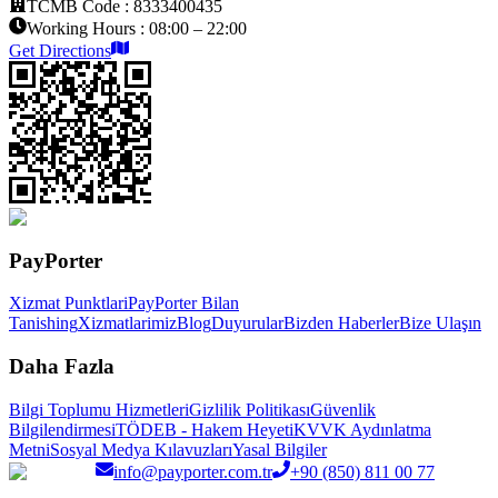
TCMB Code :
8333400435
Working Hours :
08:00 – 22:00
Get Directions
PayPorter
Xizmat Punktlari
PayPorter Bilan
Tanishing
Xizmatlarimiz
Blog
Duyurular
Bizden Haberler
Bize Ulaşın
Daha Fazla
Bilgi Toplumu Hizmetleri
Gizlilik Politikası
Güvenlik
Bilgilendirmesi
TÖDEB - Hakem Heyeti
KVVK Aydınlatma
Metni
Sosyal Medya Kılavuzları
Yasal Bilgiler
info@payporter.com.tr
+90 (850) 811 00 77