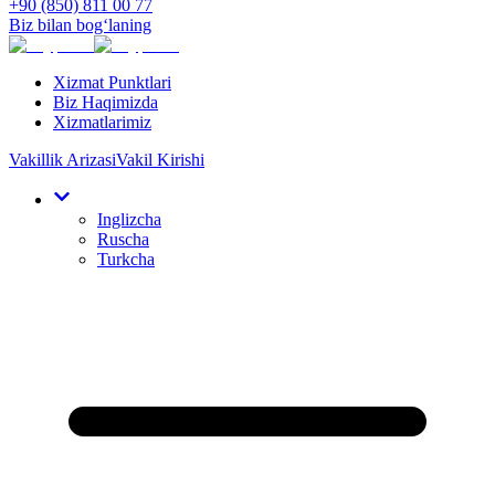
+90 (850) 811 00 77
Biz bilan bog‘laning
Xizmat Punktlari
Biz Haqimizda
Xizmatlarimiz
Vakillik Arizasi
Vakil Kirishi
Inglizcha
Ruscha
Turkcha