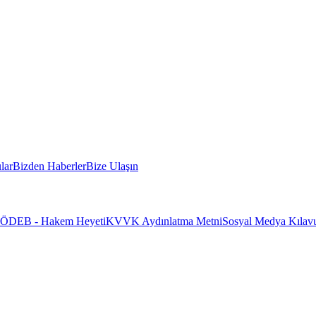
lar
Bizden Haberler
Bize Ulaşın
ÖDEB - Hakem Heyeti
KVVK Aydınlatma Metni
Sosyal Medya Kılavu