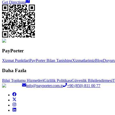
Get Directions
PayPorter
Xizmat Punktlari
PayPorter Bilan Tanishing
Xizmatlarimiz
Blog
Duyuru
Daha Fazla
Bilgi Toplumu Hizmetleri
Gizlilik Politikası
Güvenlik Bilgilendirmesi
T
info@payporter.com.tr
+90 (850) 811 00 77