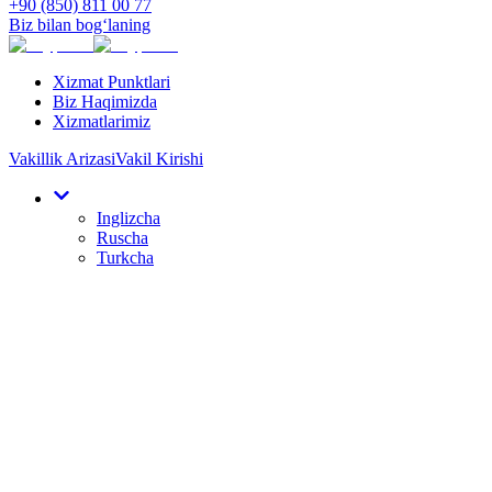
+90 (850) 811 00 77
Biz bilan bog‘laning
Xizmat Punktlari
Biz Haqimizda
Xizmatlarimiz
Vakillik Arizasi
Vakil Kirishi
Inglizcha
Ruscha
Turkcha