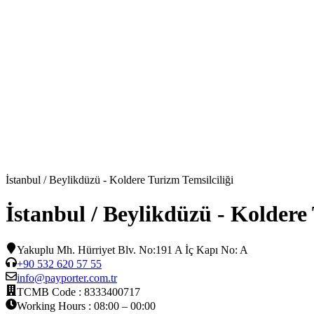
İstanbul / Beylikdüzü - Koldere Turizm Temsilciliği
İstanbul / Beylikdüzü - Koldere 
Yakuplu Mh. Hürriyet Blv. No:191 A İç Kapı No: A
+90 532 620 57 55
info@payporter.com.tr
TCMB Code :
8333400717
Working Hours :
08:00 – 00:00