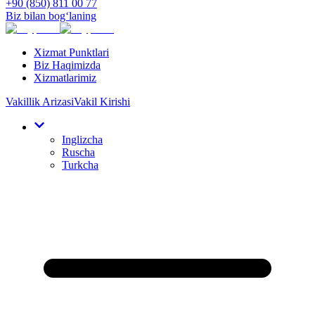
+90 (850) 811 00 77
Biz bilan bog‘laning
Xizmat Punktlari
Biz Haqimizda
Xizmatlarimiz
Vakillik Arizasi
Vakil Kirishi
Inglizcha
Ruscha
Turkcha