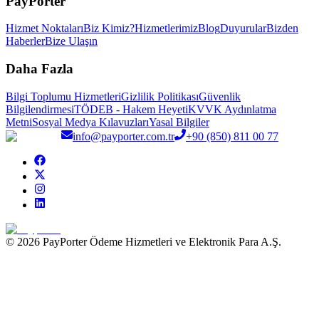
PayPorter
Hizmet Noktaları
Biz Kimiz?
Hizmetlerimiz
Blog
Duyurular
Bizden
Haberler
Bize Ulaşın
Daha Fazla
Bilgi Toplumu Hizmetleri
Gizlilik Politikası
Güvenlik
Bilgilendirmesi
TÖDEB - Hakem Heyeti
KVVK Aydınlatma
Metni
Sosyal Medya Kılavuzları
Yasal Bilgiler
info@payporter.com.tr
+90 (850) 811 00 77
© 2026 PayPorter Ödeme Hizmetleri ve Elektronik Para A.Ş.