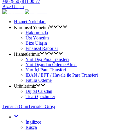
+90 (850) 811 00 77
Bize Ulaşın
Hizmet Noktaları
Kurumsal Yönetim
Hakkımızda
Üst Yönetim
Bize Ulaşın
Finansal Raporlar
Hizmetlerimiz
Yurt Dışı Para Transferi
Yurt Dışından Ödeme Alma
Yurt İçi Para Transferi
IBAN / EFT / Havale ile Para Transferi
Fatura Ödeme
Ürünlerimiz
Dijital Cüzdan
Ticari Çözümler
Temsilci Olun
Temsilci Girişi
İngilizce
Rusça