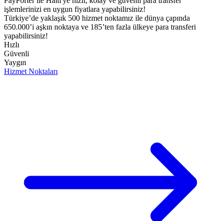
PayPorter ile Haiti'ye hızlı, kolay ve güvenli para transfer
işlemlerinizi en uygun fiyatlara yapabilirsiniz!​
Türkiye’de yaklaşık 500 hizmet noktamız ile dünya çapında
650.000’i aşkın noktaya ve 185’ten fazla ülkeye para transferi
yapabilirsiniz!
Hızlı
Güvenli
Yaygın
Hizmet Noktaları