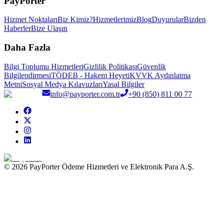
PayPorter
Hizmet Noktaları
Biz Kimiz?
Hizmetlerimiz
Blog
Duyurular
Bizden
Haberler
Bize Ulaşın
Daha Fazla
Bilgi Toplumu Hizmetleri
Gizlilik Politikası
Güvenlik
Bilgilendirmesi
TÖDEB - Hakem Heyeti
KVVK Aydınlatma
Metni
Sosyal Medya Kılavuzları
Yasal Bilgiler
info@payporter.com.tr
+90 (850) 811 00 77
© 2026 PayPorter Ödeme Hizmetleri ve Elektronik Para A.Ş.