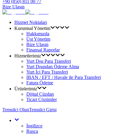
+90 (850) 811 00 77
Bize Ulaşın
Hizmet Noktaları
Kurumsal Yönetim
Hakkımızda
Üst Yönetim
Bize Ulaşın
Finansal Raporlar
Hizmetlerimiz
Yurt Dışı Para Transferi
Yurt Dışından Ödeme Alma
Yurt İçi Para Transferi
IBAN / EFT / Havale ile Para Transferi
Fatura Ödeme
Ürünlerimiz
Dijital Cüzdan
Ticari Çözümler
Temsilci Olun
Temsilci Girişi
İngilizce
Rusça