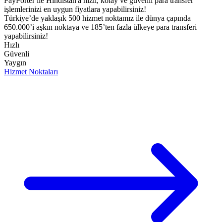
PayPorter ile Hindistan'a hızlı, kolay ve güvenli para transfer
işlemlerinizi en uygun fiyatlara yapabilirsiniz!​
Türkiye’de yaklaşık 500 hizmet noktamız ile dünya çapında
650.000’i aşkın noktaya ve 185’ten fazla ülkeye para transferi
yapabilirsiniz!
Hızlı
Güvenli
Yaygın
Hizmet Noktaları