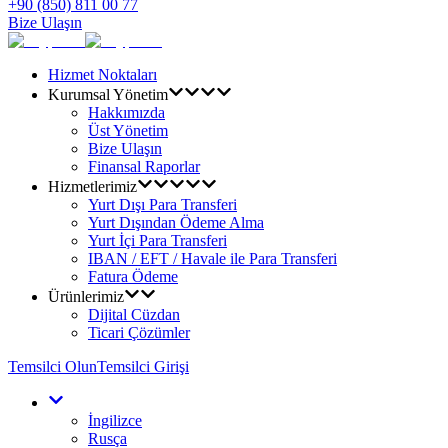
+90 (850) 811 00 77
Bize Ulaşın
Hizmet Noktaları
Kurumsal Yönetim
Hakkımızda
Üst Yönetim
Bize Ulaşın
Finansal Raporlar
Hizmetlerimiz
Yurt Dışı Para Transferi
Yurt Dışından Ödeme Alma
Yurt İçi Para Transferi
IBAN / EFT / Havale ile Para Transferi
Fatura Ödeme
Ürünlerimiz
Dijital Cüzdan
Ticari Çözümler
Temsilci Olun
Temsilci Girişi
İngilizce
Rusça