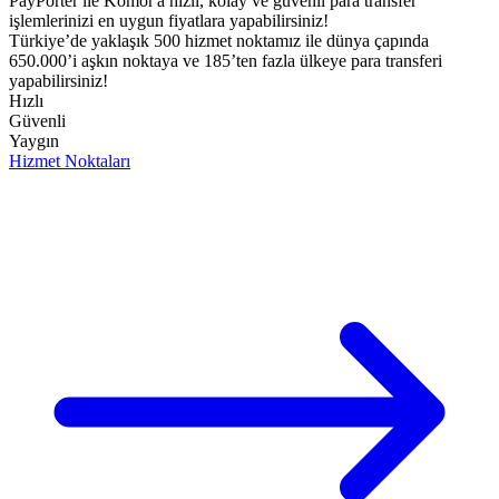
PayPorter ile Komor'a hızlı, kolay ve güvenli para transfer
işlemlerinizi en uygun fiyatlara yapabilirsiniz!​
Türkiye’de yaklaşık 500 hizmet noktamız ile dünya çapında
650.000’i aşkın noktaya ve 185’ten fazla ülkeye para transferi
yapabilirsiniz!
Hızlı
Güvenli
Yaygın
Hizmet Noktaları