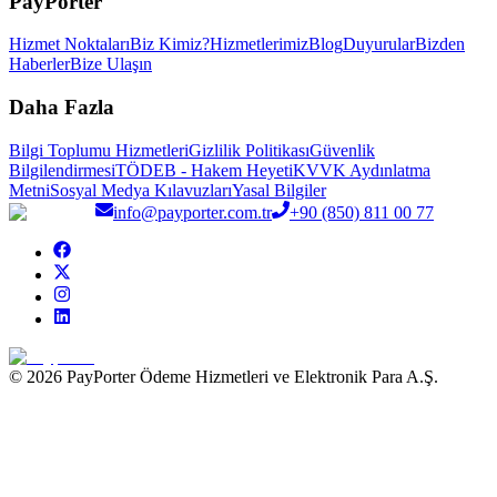
PayPorter
Hizmet Noktaları
Biz Kimiz?
Hizmetlerimiz
Blog
Duyurular
Bizden
Haberler
Bize Ulaşın
Daha Fazla
Bilgi Toplumu Hizmetleri
Gizlilik Politikası
Güvenlik
Bilgilendirmesi
TÖDEB - Hakem Heyeti
KVVK Aydınlatma
Metni
Sosyal Medya Kılavuzları
Yasal Bilgiler
info@payporter.com.tr
+90 (850) 811 00 77
© 2026 PayPorter Ödeme Hizmetleri ve Elektronik Para A.Ş.