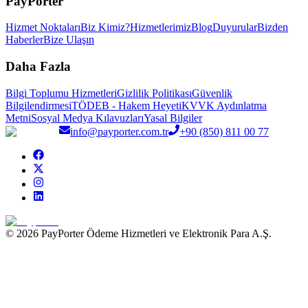
PayPorter
Hizmet Noktaları
Biz Kimiz?
Hizmetlerimiz
Blog
Duyurular
Bizden
Haberler
Bize Ulaşın
Daha Fazla
Bilgi Toplumu Hizmetleri
Gizlilik Politikası
Güvenlik
Bilgilendirmesi
TÖDEB - Hakem Heyeti
KVVK Aydınlatma
Metni
Sosyal Medya Kılavuzları
Yasal Bilgiler
info@payporter.com.tr
+90 (850) 811 00 77
© 2026 PayPorter Ödeme Hizmetleri ve Elektronik Para A.Ş.