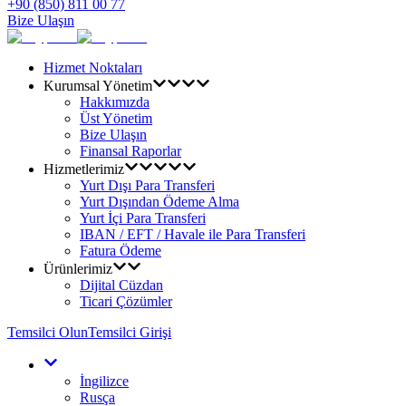
+90 (850) 811 00 77
Bize Ulaşın
Hizmet Noktaları
Kurumsal Yönetim
Hakkımızda
Üst Yönetim
Bize Ulaşın
Finansal Raporlar
Hizmetlerimiz
Yurt Dışı Para Transferi
Yurt Dışından Ödeme Alma
Yurt İçi Para Transferi
IBAN / EFT / Havale ile Para Transferi
Fatura Ödeme
Ürünlerimiz
Dijital Cüzdan
Ticari Çözümler
Temsilci Olun
Temsilci Girişi
İngilizce
Rusça