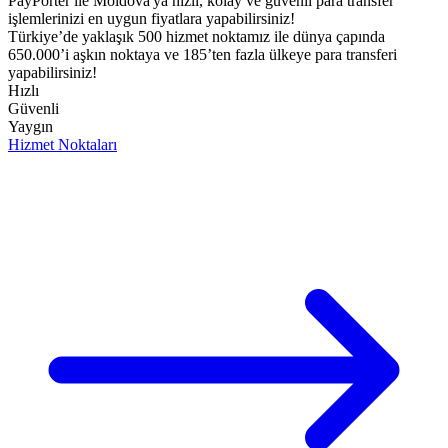
PayPorter ile Moldova'ya hızlı, kolay ve güvenli para transfer
işlemlerinizi en uygun fiyatlara yapabilirsiniz!​
Türkiye’de yaklaşık 500 hizmet noktamız ile dünya çapında
650.000’i aşkın noktaya ve 185’ten fazla ülkeye para transferi
yapabilirsiniz!
Hızlı
Güvenli
Yaygın
Hizmet Noktaları