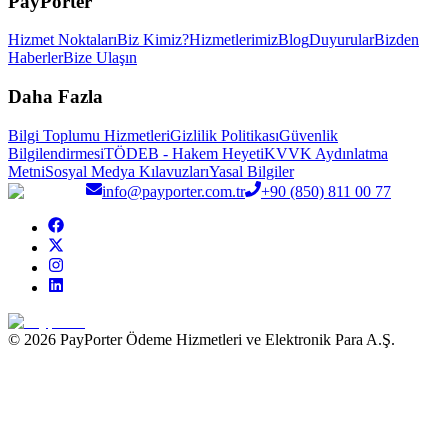
PayPorter
Hizmet Noktaları
Biz Kimiz?
Hizmetlerimiz
Blog
Duyurular
Bizden
Haberler
Bize Ulaşın
Daha Fazla
Bilgi Toplumu Hizmetleri
Gizlilik Politikası
Güvenlik
Bilgilendirmesi
TÖDEB - Hakem Heyeti
KVVK Aydınlatma
Metni
Sosyal Medya Kılavuzları
Yasal Bilgiler
info@payporter.com.tr
+90 (850) 811 00 77
© 2026 PayPorter Ödeme Hizmetleri ve Elektronik Para A.Ş.