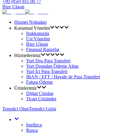
+90 (850) 811 00 77
Bize Ulaşın
Hizmet Noktaları
Kurumsal Yönetim
Hakkımızda
Üst Yönetim
Bize Ulaşın
Finansal Raporlar
Hizmetlerimiz
Yurt Dışı Para Transferi
Yurt Dışından Ödeme Alma
Yurt İçi Para Transferi
IBAN / EFT / Havale ile Para Transferi
Fatura Ödeme
Ürünlerimiz
Dijital Cüzdan
Ticari Çözümler
Temsilci Olun
Temsilci Girişi
İngilizce
Rusça