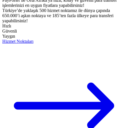
PayPorter ile Orta Afrika'ya hızlı, kolay ve güvenli para transfer
işlemlerinizi en uygun fiyatlara yapabilirsiniz!​
Türkiye’de yaklaşık 500 hizmet noktamız ile dünya çapında
650.000’i aşkın noktaya ve 185’ten fazla ülkeye para transferi
yapabilirsiniz!
Hızlı
Güvenli
Yaygın
Hizmet Noktaları