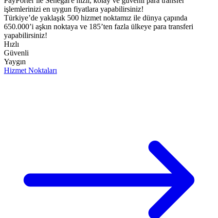
PayPorter ile Senegal'e hızlı, kolay ve güvenli para transfer
işlemlerinizi en uygun fiyatlara yapabilirsiniz!​
Türkiye’de yaklaşık 500 hizmet noktamız ile dünya çapında
650.000’i aşkın noktaya ve 185’ten fazla ülkeye para transferi
yapabilirsiniz!
Hızlı
Güvenli
Yaygın
Hizmet Noktaları