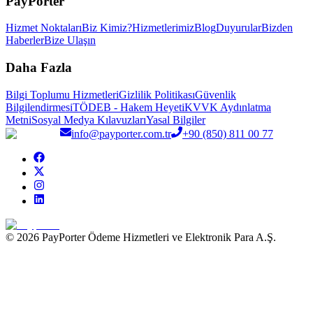
PayPorter
Hizmet Noktaları
Biz Kimiz?
Hizmetlerimiz
Blog
Duyurular
Bizden
Haberler
Bize Ulaşın
Daha Fazla
Bilgi Toplumu Hizmetleri
Gizlilik Politikası
Güvenlik
Bilgilendirmesi
TÖDEB - Hakem Heyeti
KVVK Aydınlatma
Metni
Sosyal Medya Kılavuzları
Yasal Bilgiler
info@payporter.com.tr
+90 (850) 811 00 77
© 2026 PayPorter Ödeme Hizmetleri ve Elektronik Para A.Ş.