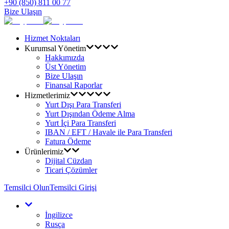
+90 (850) 811 00 77
Bize Ulaşın
Hizmet Noktaları
Kurumsal Yönetim
Hakkımızda
Üst Yönetim
Bize Ulaşın
Finansal Raporlar
Hizmetlerimiz
Yurt Dışı Para Transferi
Yurt Dışından Ödeme Alma
Yurt İçi Para Transferi
IBAN / EFT / Havale ile Para Transferi
Fatura Ödeme
Ürünlerimiz
Dijital Cüzdan
Ticari Çözümler
Temsilci Olun
Temsilci Girişi
İngilizce
Rusça