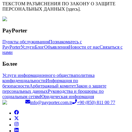
ТЕКСТОМ РАЗЪЯСНЕНИЯ ПО ЗАКОНУ О ЗАЩИТЕ
ПЕРСОНАЛЬНЫХ ДАННЫХ [здесь].
PayPorter
Пункты обслуживания
Познакомьтесь с
PayPorter
Услуги
Блог
Объявления
Новости от нас
Связаться с
нами
Более
Услуги информационного общества
политика
конфиденциальности
Информация по
безопасности
Арбитражный комитет
Закон о защите
персональных данных
Руководства и брошюры по
социальным сетям
Юридическая информация
info@payporter.com.tr
+90 (850) 811 00 77