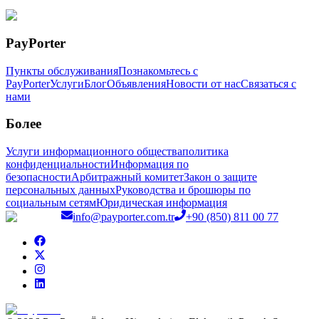
PayPorter
Пункты обслуживания
Познакомьтесь с
PayPorter
Услуги
Блог
Объявления
Новости от нас
Связаться с
нами
Более
Услуги информационного общества
политика
конфиденциальности
Информация по
безопасности
Арбитражный комитет
Закон о защите
персональных данных
Руководства и брошюры по
социальным сетям
Юридическая информация
info@payporter.com.tr
+90 (850) 811 00 77