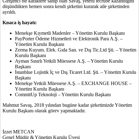
Girişimci bir karaktere sahip olan Savaş, yeterli tecrübe kazandığını
düşündükten hemen sonra kendi şirketini kurarak aile şirketinden
ayrıldı.
Kısaca iş hayatı:
Menekşe Kıymetli Madenler – Yönetim Kurulu Başkanı
PayPorter Ödeme Hizmetleri ve Elektronik Para A.Ş. –
Yönetim Kurulu Başkanı
Zerma Kuyum. Elek. Gıda San. ve Dış Tic.Ltd Şti. – Yönetim
Kurulu Başkanı
Ayman Sınırlı Yetkili Müessese A.Ş. – Yönetim Kurulu
Başkanı
İstanblue Lojistik İç ve Dış Ticaret Ltd. Şti. – Yönetim Kurulu
Başkanı
Menekşe Yetkili Müessese A.Ş. – EXCHANGE HOUSE –
Yönetim Kurulu Başkanı
CommitUp Teknoloji – Yönetim Kurulu Başkanı
Mahmut Savaş, 2018 yılından bugüne kadar şirketimizde Yönetim
Kurulu Başkanı olarak görev yapmaktadır.
İzzet METCAN
Genel Müdür & Yönetim Kurulu Üyesi