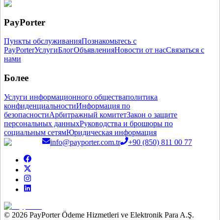
PayPorter
Пункты обслуживания
Познакомьтесь с
PayPorter
Услуги
Блог
Объявления
Новости от нас
Связаться с
нами
Более
Услуги информационного общества
политика
конфиденциальности
Информация по
безопасности
Арбитражный комитет
Закон о защите
персональных данных
Руководства и брошюры по
социальным сетям
Юридическая информация
info@payporter.com.tr
+90 (850) 811 00 77
© 2026 PayPorter Ödeme Hizmetleri ve Elektronik Para A.Ş.