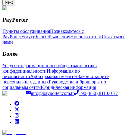
Next
PayPorter
Пункты обслуживания
Познакомьтесь с
PayPorter
Услуги
Блог
Объявления
Новости от нас
Связаться с
нами
Более
Услуги информационного общества
политика
конфиденциальности
Информация по
безопасности
Арбитражный комитет
Закон о защите
персональных данных
Руководства и брошюры по
социальным сетям
Юридическая информация
info@payporter.com.tr
+90 (850) 811 00 77