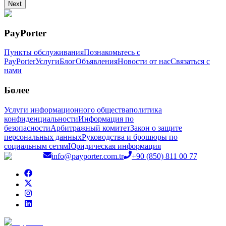
Next
PayPorter
Пункты обслуживания
Познакомьтесь с
PayPorter
Услуги
Блог
Объявления
Новости от нас
Связаться с
нами
Более
Услуги информационного общества
политика
конфиденциальности
Информация по
безопасности
Арбитражный комитет
Закон о защите
персональных данных
Руководства и брошюры по
социальным сетям
Юридическая информация
info@payporter.com.tr
+90 (850) 811 00 77