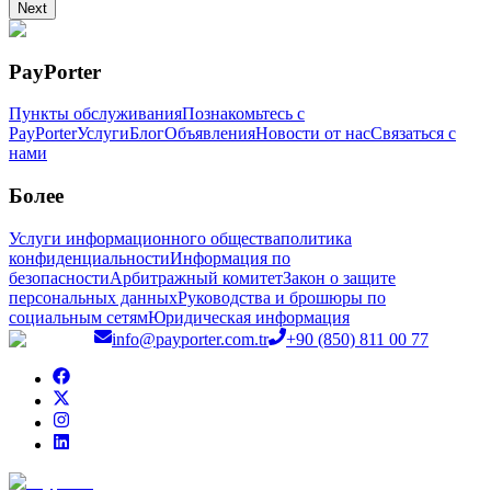
Next
PayPorter
Пункты обслуживания
Познакомьтесь с
PayPorter
Услуги
Блог
Объявления
Новости от нас
Связаться с
нами
Более
Услуги информационного общества
политика
конфиденциальности
Информация по
безопасности
Арбитражный комитет
Закон о защите
персональных данных
Руководства и брошюры по
социальным сетям
Юридическая информация
info@payporter.com.tr
+90 (850) 811 00 77