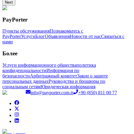
Next
PayPorter
Пункты обслуживания
Познакомьтесь с
PayPorter
Услуги
Блог
Объявления
Новости от нас
Связаться с
нами
Более
Услуги информационного общества
политика
конфиденциальности
Информация по
безопасности
Арбитражный комитет
Закон о защите
персональных данных
Руководства и брошюры по
социальным сетям
Юридическая информация
info@payporter.com.tr
+90 (850) 811 00 77