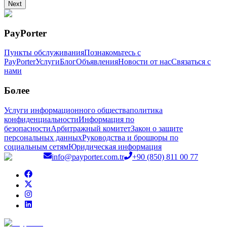
Next
PayPorter
Пункты обслуживания
Познакомьтесь с
PayPorter
Услуги
Блог
Объявления
Новости от нас
Связаться с
нами
Более
Услуги информационного общества
политика
конфиденциальности
Информация по
безопасности
Арбитражный комитет
Закон о защите
персональных данных
Руководства и брошюры по
социальным сетям
Юридическая информация
info@payporter.com.tr
+90 (850) 811 00 77